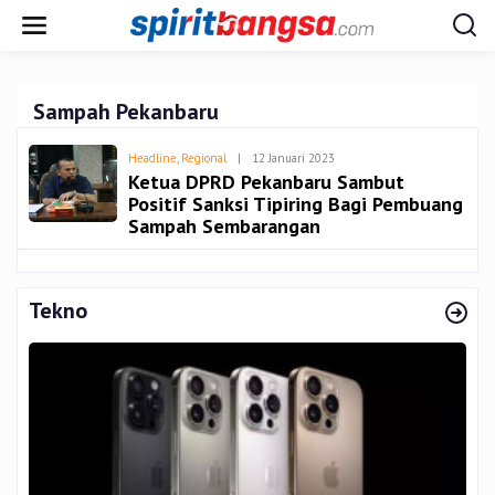
Lewati
ke
konten
Sampah Pekanbaru
Oleh
Headline
,
Regional
|
12 Januari 2023
Admin
Ketua DPRD Pekanbaru Sambut
Positif Sanksi Tipiring Bagi Pembuang
Sampah Sembarangan
Tekno