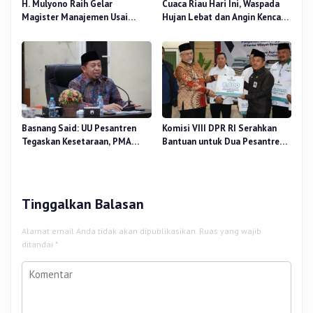
H. Mulyono Raih Gelar
Cuaca Riau Hari Ini, Waspada
Magister Manajemen Usai
Hujan Lebat dan Angin Kencang
Sidang Tesis Perceived Stress
di Beberapa Wilayah
Terhadap Beban Kerja
Basnang Said: UU Pesantren
Komisi VIII DPR RI Serahkan
Tegaskan Kesetaraan, PMA
Bantuan untuk Dua Pesantren
Nomor 30 Tahun 2025 Perkuat
dan 8.800 PIP di Riau
Tata Kelola
Tinggalkan Balasan
Alamat email Anda tidak akan dipublikasikan.
Ruas yang wajib
ditandai
*