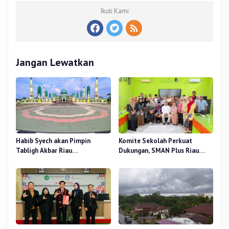
Ikuti Kami
Jangan Lewatkan
Habib Syech akan Pimpin
Komite Sekolah Perkuat
Tabligh Akbar Riau
Dukungan, SMAN Plus Riau
Bershalawat di Masjid Raya An-
Fokus Tingkatkan Mutu
Nur, Besok
Pendidikan