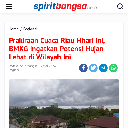
Lewati
ke
konten
Prakiraan
Home
/
Regional
Cuaca
Prakiraan Cuaca Riau Hhari Ini,
Riau
Hhari
BMKG Ingatkan Potensi Hujan
Ini,
Lebat di Wilayah Ini
BMKG
Ingatkan
Redaksi Spiritbangsa
3 Mei 2024
Potensi
Regional
Hujan
Lebat
di
Wilayah
Ini