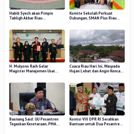
Habib Syech akan Pimpin
Komite Sekolah Perkuat
Tabligh Akbar Riau
Dukungan, SMAN Plus Riau
Bershalawat di Masjid Raya An-
Fokus Tingkatkan Mutu
Nur, Besok
Pendidikan
H. Mulyono Raih Gelar
Cuaca Riau Hari Ini, Waspada
Magister Manajemen Usai
Hujan Lebat dan Angin Kencang
Sidang Tesis Perceived Stress
di Beberapa Wilayah
Terhadap Beban Kerja
Basnang Said: UU Pesantren
Komisi VIII DPR RI Serahkan
Tegaskan Kesetaraan, PMA
Bantuan untuk Dua Pesantren
Nomor 30 Tahun 2025 Perkuat
dan 8.800 PIP di Riau
Tata Kelola