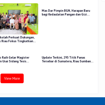
Mas Dar Pimpin BGN, Harapan Baru
bagi Kedaulatan Pangan dan Gizi
Nasional
kolah Perkuat Dukungan,
 Riau Fokus Tingkatkan
idikan
o Raih Gelar Magister
Update Terkini, 293 Titik Panas
 Usai Sidang Tesis
Tersebar di Sumatera, Riau Sumbang
 Stress Terhadap Beban
14 Titik
View More