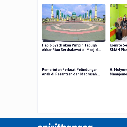
Habib Syech akan Pimpin Tabligh
Komite Se
Akbar Riau Bershalawat di Masjid
SMAN Plus
Raya An-Nur, Besok
Mutu Pend
Pemerintah Perkuat Pelindungan
H. Mulyon
Anak di Pesantren dan Madrasah
Manajemen
melalui Gernas RANA
Perceived
Kerja