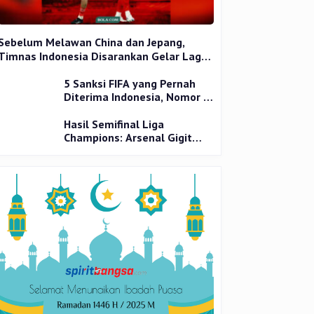
Sebelum Melawan China dan Jepang,
Timnas Indonesia Disarankan Gelar Laga
Uji Coba
5 Sanksi FIFA yang Pernah
Diterima Indonesia, Nomor 1
Terparah
Hasil Semifinal Liga
Champions: Arsenal Gigit
Jari, PSG Tantang Inter Milan
di Final