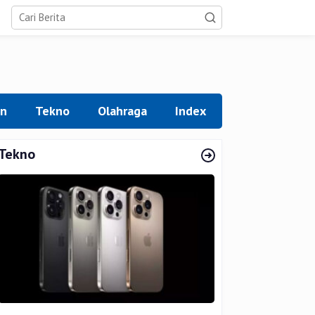
an
Tekno
Olahraga
Index
Tekno