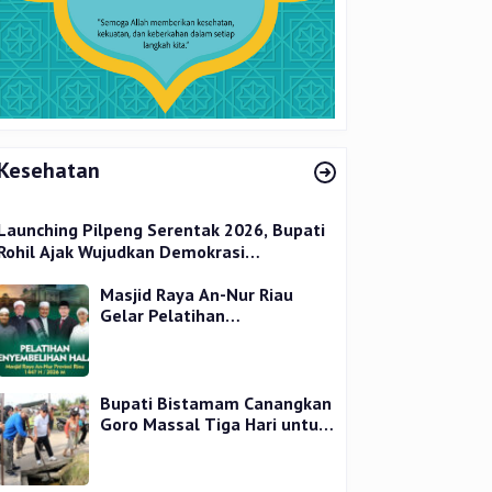
Kesehatan
Launching Pilpeng Serentak 2026, Bupati
Rohil Ajak Wujudkan Demokrasi
Bermartabat
Masjid Raya An-Nur Riau
Gelar Pelatihan
Penyembelihan Kurban,
Langsung Praktik dan Gratis
Bupati Bistamam Canangkan
Goro Massal Tiga Hari untuk
Cegah DBD