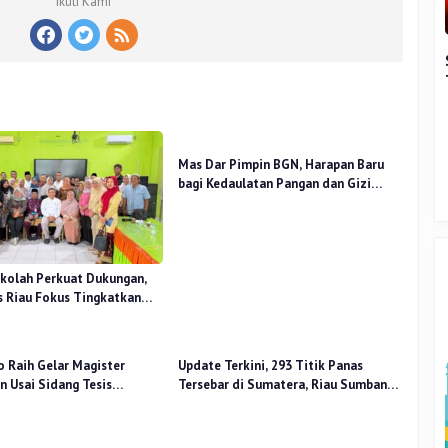
Ikuti Kami
Mas Dar Pimpin BGN, Harapan Baru
bagi Kedaulatan Pangan dan Gizi
Nasional
kolah Perkuat Dukungan,
 Riau Fokus Tingkatkan
idikan
o Raih Gelar Magister
Update Terkini, 293 Titik Panas
 Usai Sidang Tesis
Tersebar di Sumatera, Riau Sumbang
 Stress Terhadap Beban
14 Titik