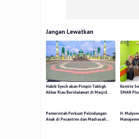
Jangan Lewatkan
Habib Syech akan Pimpin Tabligh
Komite Se
Akbar Riau Bershalawat di Masjid
SMAN Plus
Raya An-Nur, Besok
Mutu Pend
Pemerintah Perkuat Pelindungan
H. Mulyon
Anak di Pesantren dan Madrasah
Manajemen
melalui Gernas RANA
Perceived
Kerja