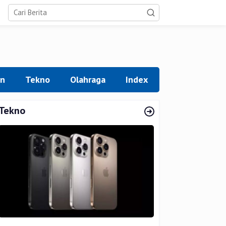
an
Tekno
Olahraga
Index
Tekno