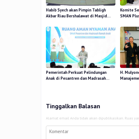
Habib Syech akan Pimpin Tabligh
Komite Se
Akbar Riau Bershalawat di Masjid
SMAN Plus
Raya An-Nur, Besok
Mutu Pend
Pemerintah Perkuat Pelindungan
H. Mulyon
Anak di Pesantren dan Madrasah
Manajemen
melalui Gernas RANA
Perceived
Kerja
Tinggalkan Balasan
Alamat email Anda tidak akan dipublikasikan.
Ruas ya