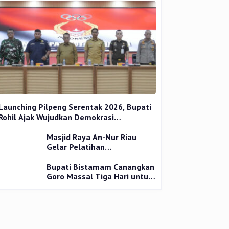
Launching Pilpeng Serentak 2026, Bupati
Rohil Ajak Wujudkan Demokrasi
Bermartabat
Masjid Raya An-Nur Riau
Gelar Pelatihan
Penyembelihan Kurban,
Langsung Praktik dan Gratis
Bupati Bistamam Canangkan
Goro Massal Tiga Hari untuk
Cegah DBD