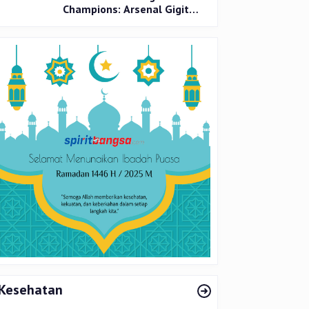
Champions: Arsenal Gigit
Jari, PSG Tantang Inter Milan
di Final
Kesehatan