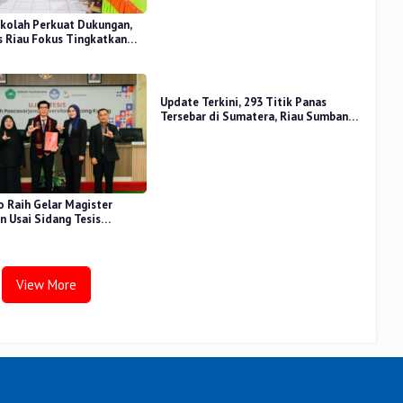
kolah Perkuat Dukungan,
 Riau Fokus Tingkatkan
idikan
Update Terkini, 293 Titik Panas
Tersebar di Sumatera, Riau Sumbang
14 Titik
o Raih Gelar Magister
 Usai Sidang Tesis
 Stress Terhadap Beban
View More