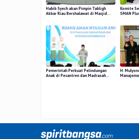
Habib Syech akan Pimpin Tabligh
Komite Se
Akbar Riau Bershalawat di Masjid
SMAN Plus
Raya An-Nur, Besok
Mutu Pend
Pemerintah Perkuat Pelindungan
H. Mulyon
Anak di Pesantren dan Madrasah
Manajemen
melalui Gernas RANA
Perceived
Kerja