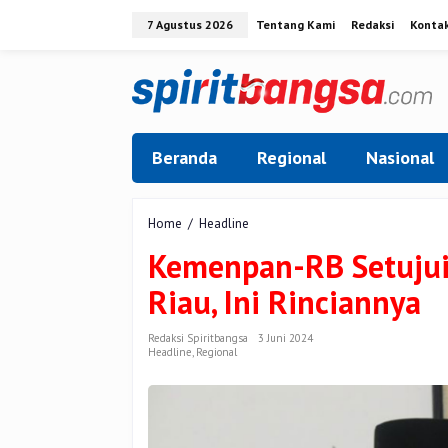
Lewati
7 Agustus 2026
Tentang Kami
Redaksi
Konta
ke
konten
Beranda
Regional
Nasional
Kemenpan-
Home
/
Headline
RB
Kemenpan-RB Setujui
Setujui
Formasi
Riau, Ini Rinciannya
PPPK
2024
untuk
Redaksi Spiritbangsa
3 Juni 2024
Headline
,
Regional
Riau,
Ini
Rinciannya