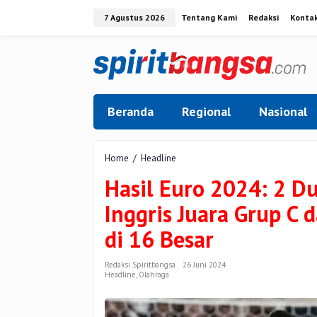
Lewati
7 Agustus 2026
Tentang Kami
Redaksi
Konta
ke
konten
Beranda
Regional
Nasional
Hasil
Home
/
Headline
Euro
Hasil Euro 2024: 2 D
2024:
2
Inggris Juara Grup C
Duel
Kompak
di 16 Besar
Main
Tanpa
Gol,
Redaksi Spiritbangsa
26 Juni 2024
Headline
,
Olahraga
Inggris
Juara
Grup