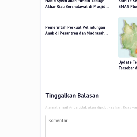
Habib Syech akan Pimpin Tabligh
Komite Se
Akbar Riau Bershalawat di Masjid
SMAN Plus
Raya An-Nur, Besok
Mutu Pend
Pemerintah Perkuat Pelindungan
Anak di Pesantren dan Madrasah
melalui Gernas RANA
Update Ter
Tersebar 
14 Titik
Tinggalkan Balasan
Alamat email Anda tidak akan dipublikasikan.
Ruas ya