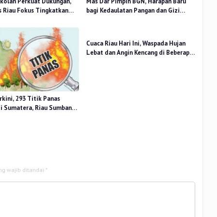
kolah Perkuat Dukungan,
Mas Dar Pimpin BGN, Harapan Baru
 Riau Fokus Tingkatkan
bagi Kedaulatan Pangan dan Gizi
idikan
Nasional
Cuaca Riau Hari Ini, Waspada Hujan
Lebat dan Angin Kencang di Beberapa
Wilayah
kini, 293 Titik Panas
di Sumatera, Riau Sumbang
ng wajib ditandai
*