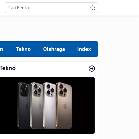
an
Tekno
Olahraga
Index
Tekno