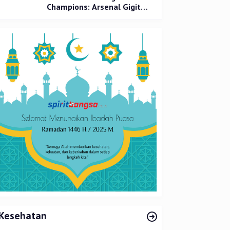
Champions: Arsenal Gigit
Jari, PSG Tantang Inter Milan
di Final
Kesehatan