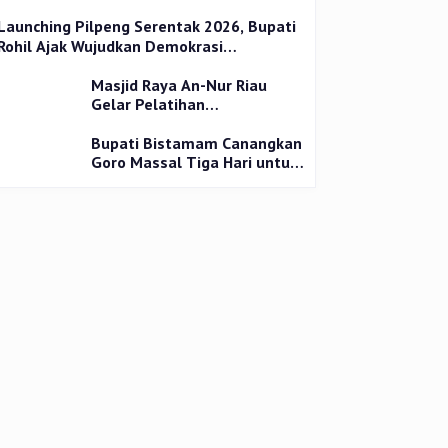
Launching Pilpeng Serentak 2026, Bupati
Rohil Ajak Wujudkan Demokrasi
Bermartabat
Masjid Raya An-Nur Riau
Gelar Pelatihan
Penyembelihan Kurban,
Langsung Praktik dan Gratis
Bupati Bistamam Canangkan
Goro Massal Tiga Hari untuk
Cegah DBD