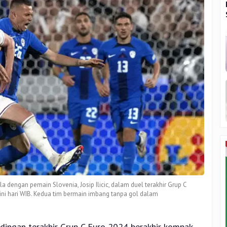
a dengan pemain Slovenia, Josip Ilicic, dalam duel terakhir Grup C
ini hari WIB. Kedua tim bermain imbang tanpa gol dalam
dingan terakhir Grup C Euro 2024 berakhir kompak.