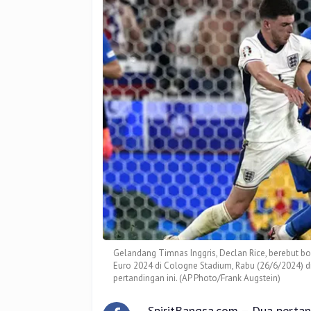
C
dan
Denmark
Bersua
Jerman
di
16
Besar
Gelandang Timnas Inggris, Declan Rice, berebut bol
Euro 2024 di Cologne Stadium, Rabu (26/6/2024) d
pertandingan ini. (AP Photo/Frank Augstein)
SpiritBangsa.com – Dua pertan