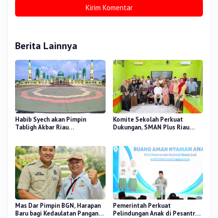
Berita Lainnya
Habib Syech akan Pimpin
Komite Sekolah Perkuat
Tabligh Akbar Riau
Dukungan, SMAN Plus Riau
Bershalawat di Masjid Raya An-
Fokus Tingkatkan Mutu
Nur, Besok
Pendidikan
Mas Dar Pimpin BGN, Harapan
Pemerintah Perkuat
Baru bagi Kedaulatan Pangan
Pelindungan Anak di Pesantren