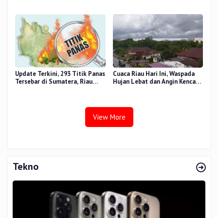
dan Gizi Nasional
dan Madrasah melalui Gernas
RANA
Update Terkini, 293 Titik Panas
Cuaca Riau Hari Ini, Waspada
Tersebar di Sumatera, Riau
Hujan Lebat dan Angin Kencang
Sumbang 14 Titik
di Beberapa Wilayah
View More
Tekno