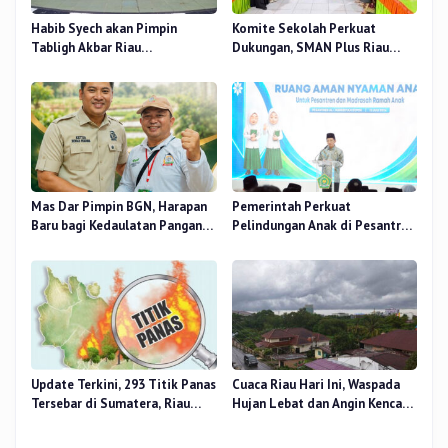
Habib Syech akan Pimpin
Komite Sekolah Perkuat
Tabligh Akbar Riau
Dukungan, SMAN Plus Riau
Bershalawat di Masjid Raya An-
Fokus Tingkatkan Mutu
Nur, Besok
Pendidikan
Mas Dar Pimpin BGN, Harapan
Pemerintah Perkuat
Baru bagi Kedaulatan Pangan
Pelindungan Anak di Pesantren
dan Gizi Nasional
dan Madrasah melalui Gernas
RANA
Update Terkini, 293 Titik Panas
Cuaca Riau Hari Ini, Waspada
Tersebar di Sumatera, Riau
Hujan Lebat dan Angin Kencang
Sumbang 14 Titik
di Beberapa Wilayah