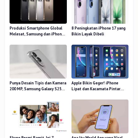
Produksi Smartphone Global
8 Peningkatan iPhone 17 yang
Melesat, Samsung dan iPhone
Bikin Layak Dibeli
Masih Perkasa
Punya Desain Tipis dan Kamera
Apple Bikin Geger! iPhone
200 MP, Samsung Galaxy S25
Lipat dan Kacamata Pintar
Edge Dirilis
Siap Rilis
Skype Resmi Pamit, Ini 7
Apa Itu World App yang Viral