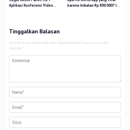
Aplikasi Konferensi Video
karena Imbalan Rp 800.000? Ini
Penggantinya
Pemiliknya
Tinggalkan Balasan
Alamat email Anda tidak akan dipublikasikan.
Ruas yang wajib
ditandai
*