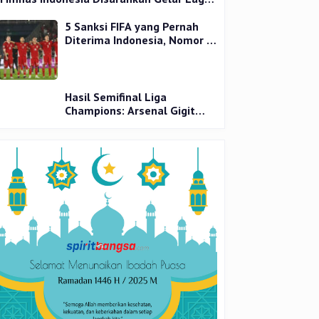
Uji Coba
5 Sanksi FIFA yang Pernah
Diterima Indonesia, Nomor 1
Terparah
Hasil Semifinal Liga
Champions: Arsenal Gigit
Jari, PSG Tantang Inter Milan
di Final