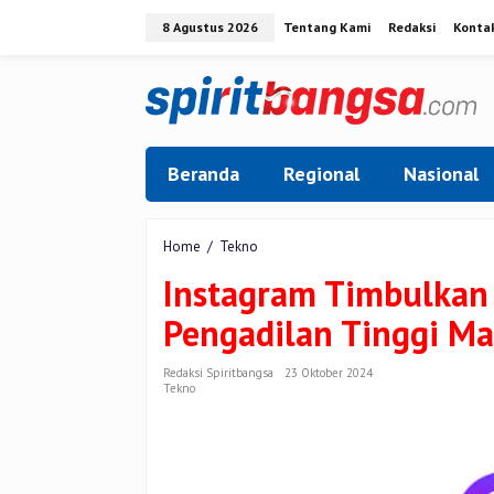
Lewati
8 Agustus 2026
Tentang Kami
Redaksi
Konta
ke
konten
Beranda
Regional
Nasional
Instagram
Home
/
Tekno
Timbulkan
Instagram Timbulkan 
Efek
Candu,
Pengadilan Tinggi Ma
Meta
Digugat
Pengadilan
Redaksi Spiritbangsa
23 Oktober 2024
Tekno
Tinggi
Massachusetts