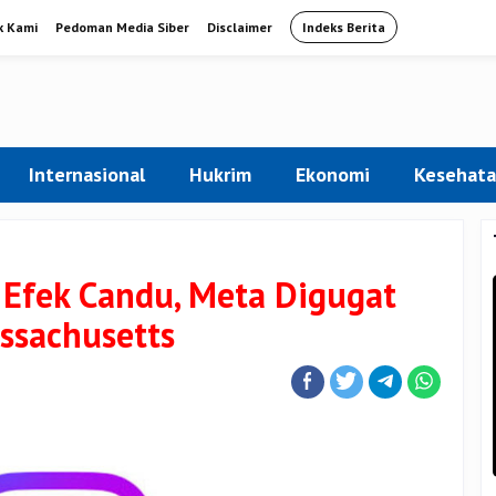
k Kami
Pedoman Media Siber
Disclaimer
Indeks Berita
Internasional
Hukrim
Ekonomi
Kesehat
Efek Candu, Meta Digugat
ssachusetts