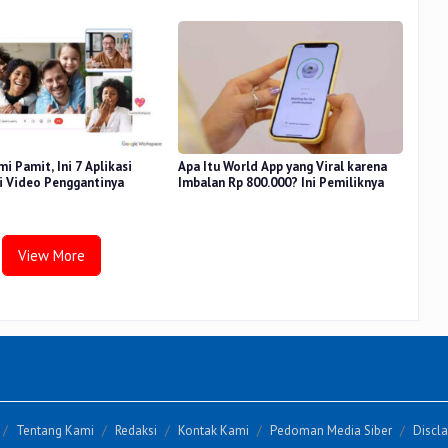
i Pamit, Ini 7 Aplikasi
Apa Itu World App yang Viral karena
i Video Penggantinya
Imbalan Rp 800.000? Ini Pemiliknya
View More
Tentang Kami
Redaksi
Kontak Kami
Pedoman Media Siber
Discl