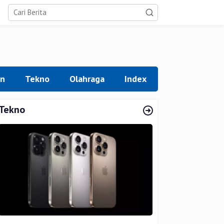
an
Tekno
Olahraga
Index
Tekno