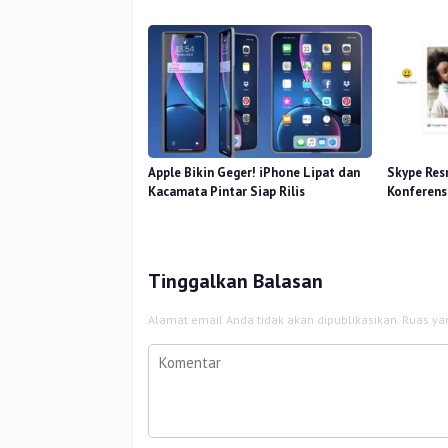
Perkasa
Apple Bikin Geger! iPhone Lipat dan
Skype Resm
Kacamata Pintar Siap Rilis
Konferens
Tinggalkan Balasan
Alamat email Anda tidak akan dipublikasikan.
Ruas ya