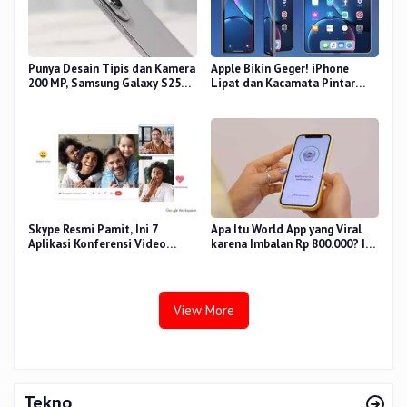
Punya Desain Tipis dan Kamera
Apple Bikin Geger! iPhone
200 MP, Samsung Galaxy S25
Lipat dan Kacamata Pintar
Edge Dirilis
Siap Rilis
Skype Resmi Pamit, Ini 7
Apa Itu World App yang Viral
Aplikasi Konferensi Video
karena Imbalan Rp 800.000? Ini
Penggantinya
Pemiliknya
View More
Tekno