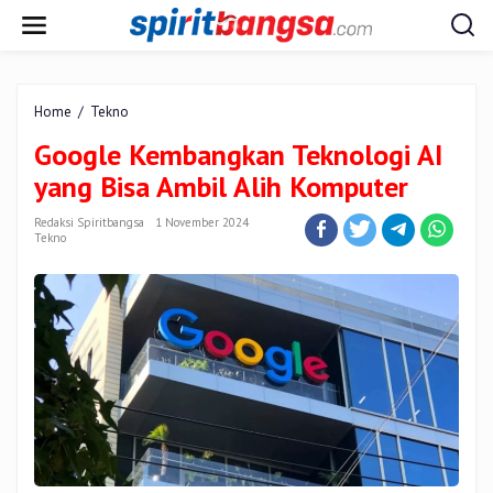
Lewati
ke
konten
Google
Home
/
Tekno
Kembangkan
Google Kembangkan Teknologi AI
Teknologi
AI
yang Bisa Ambil Alih Komputer
yang
Bisa
Redaksi Spiritbangsa
1 November 2024
Ambil
Tekno
Alih
Komputer