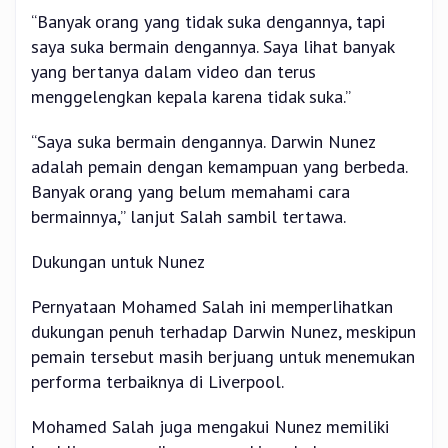
“Banyak orang yang tidak suka dengannya, tapi
saya suka bermain dengannya. Saya lihat banyak
yang bertanya dalam video dan terus
menggelengkan kepala karena tidak suka.”
“Saya suka bermain dengannya. Darwin Nunez
adalah pemain dengan kemampuan yang berbeda.
Banyak orang yang belum memahami cara
bermainnya,” lanjut Salah sambil tertawa.
Dukungan untuk Nunez
Pernyataan Mohamed Salah ini memperlihatkan
dukungan penuh terhadap Darwin Nunez, meskipun
pemain tersebut masih berjuang untuk menemukan
performa terbaiknya di Liverpool.
Mohamed Salah juga mengakui Nunez memiliki