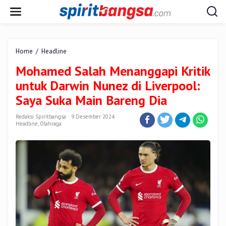
Lewati
ke
konten
Mohamed
Home
/
Headline
Salah
Mohamed Salah Menanggapi Kritik
Menanggapi
Kritik
untuk Darwin Nunez di Liverpool:
untuk
Saya Suka Main Bareng Dia
Darwin
Nunez
Redaksi Spiritbangsa
9 Desember 2024
di
Headline
,
Olahraga
Liverpool:
Saya
Suka
Main
Bareng
Dia