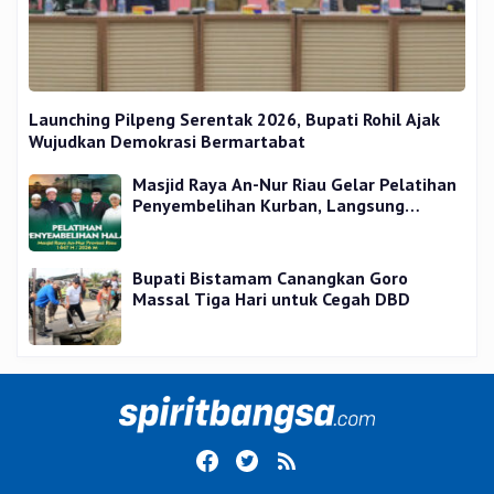
Launching Pilpeng Serentak 2026, Bupati Rohil Ajak
Wujudkan Demokrasi Bermartabat
Masjid Raya An-Nur Riau Gelar Pelatihan
Penyembelihan Kurban, Langsung
Praktik dan Gratis
Bupati Bistamam Canangkan Goro
Massal Tiga Hari untuk Cegah DBD