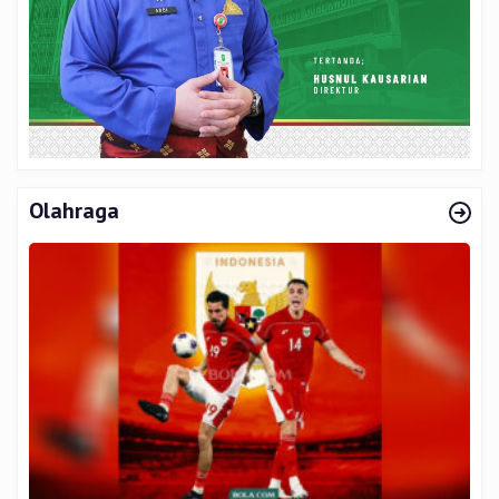
Olahraga