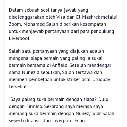
Dalam sebuah sesi tanya jawab yang
diselenggarakan oleh Visa dan El Mashrek melalui
Zoom, Mohamed Salah diberikan kesempatan
untuk menjawab pertanyaan dari para pendukung
Liverpool.
Salah satu pertanyaan yang diajukan adalah
mengenai siapa pemain yang paling ia sukai
bermain bersama di Anfield. Setelah mendengar
nama Nunez disebutkan, Salah tertawa dan
memberi pembelaan untuk striker asal Uruguay
tersebut.
“Saya paling suka bermain dengan siapa? Dulu
dengan Firmino. Sekarang saya merasa saya
memang suka bermain dengan Nunez,” ujar Salah
seperti dilansir dari Liverpool Echo.