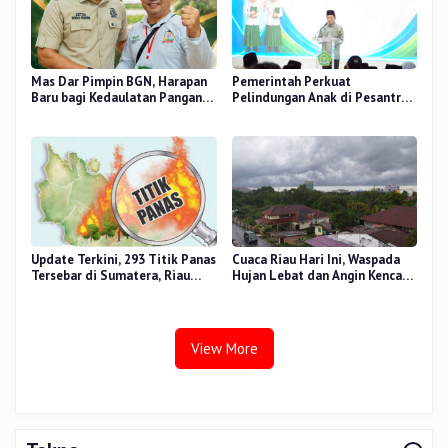
Mas Dar Pimpin BGN, Harapan
Pemerintah Perkuat
Baru bagi Kedaulatan Pangan
Pelindungan Anak di Pesantren
dan Gizi Nasional
dan Madrasah melalui Gernas
RANA
Update Terkini, 293 Titik Panas
Cuaca Riau Hari Ini, Waspada
Tersebar di Sumatera, Riau
Hujan Lebat dan Angin Kencang
Sumbang 14 Titik
di Beberapa Wilayah
View More