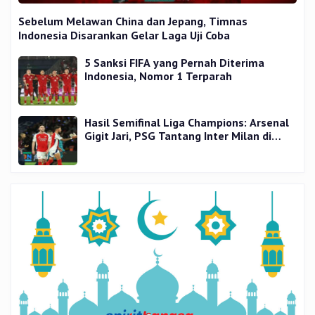
Sebelum Melawan China dan Jepang, Timnas
Indonesia Disarankan Gelar Laga Uji Coba
5 Sanksi FIFA yang Pernah Diterima
Indonesia, Nomor 1 Terparah
Hasil Semifinal Liga Champions: Arsenal
Gigit Jari, PSG Tantang Inter Milan di
Final