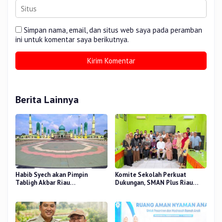
Simpan nama, email, dan situs web saya pada peramban
ini untuk komentar saya berikutnya.
Berita Lainnya
Habib Syech akan Pimpin
Komite Sekolah Perkuat
Tabligh Akbar Riau
Dukungan, SMAN Plus Riau
Bershalawat di Masjid Raya An-
Fokus Tingkatkan Mutu
Nur, Besok
Pendidikan