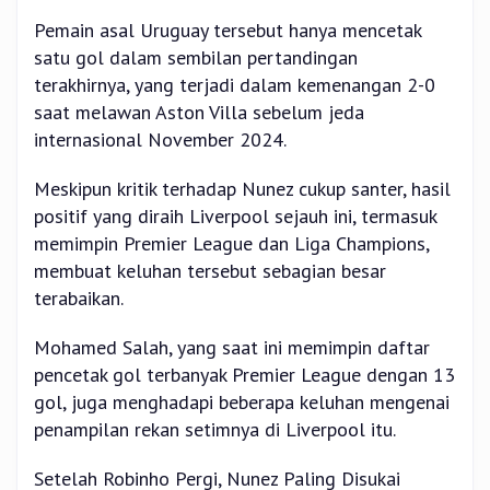
Pemain asal Uruguay tersebut hanya mencetak
satu gol dalam sembilan pertandingan
terakhirnya, yang terjadi dalam kemenangan 2-0
saat melawan Aston Villa sebelum jeda
internasional November 2024.
Meskipun kritik terhadap Nunez cukup santer, hasil
positif yang diraih Liverpool sejauh ini, termasuk
memimpin Premier League dan Liga Champions,
membuat keluhan tersebut sebagian besar
terabaikan.
Mohamed Salah, yang saat ini memimpin daftar
pencetak gol terbanyak Premier League dengan 13
gol, juga menghadapi beberapa keluhan mengenai
penampilan rekan setimnya di Liverpool itu.
Setelah Robinho Pergi, Nunez Paling Disukai