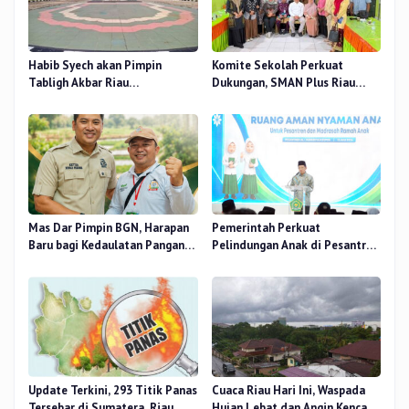
Habib Syech akan Pimpin
Komite Sekolah Perkuat
Tabligh Akbar Riau
Dukungan, SMAN Plus Riau
Bershalawat di Masjid Raya An-
Fokus Tingkatkan Mutu
Nur, Besok
Pendidikan
Mas Dar Pimpin BGN, Harapan
Pemerintah Perkuat
Baru bagi Kedaulatan Pangan
Pelindungan Anak di Pesantren
dan Gizi Nasional
dan Madrasah melalui Gernas
RANA
Update Terkini, 293 Titik Panas
Cuaca Riau Hari Ini, Waspada
Tersebar di Sumatera, Riau
Hujan Lebat dan Angin Kencang