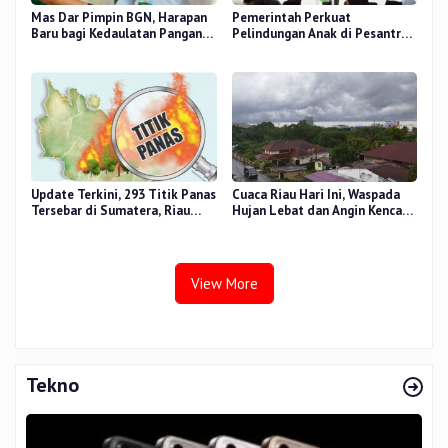
Mas Dar Pimpin BGN, Harapan
Pemerintah Perkuat
Baru bagi Kedaulatan Pangan
Pelindungan Anak di Pesantren
dan Gizi Nasional
dan Madrasah melalui Gernas
RANA
Update Terkini, 293 Titik Panas
Cuaca Riau Hari Ini, Waspada
Tersebar di Sumatera, Riau
Hujan Lebat dan Angin Kencang
Sumbang 14 Titik
di Beberapa Wilayah
View More
Tekno