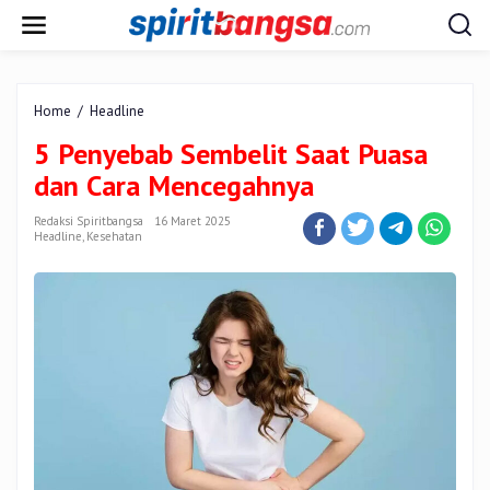
Lewati
ke
konten
5
Home
/
Headline
Penyebab
5 Penyebab Sembelit Saat Puasa
Sembelit
Saat
dan Cara Mencegahnya
Puasa
dan
Redaksi Spiritbangsa
16 Maret 2025
Cara
Headline
,
Kesehatan
Mencegahnya