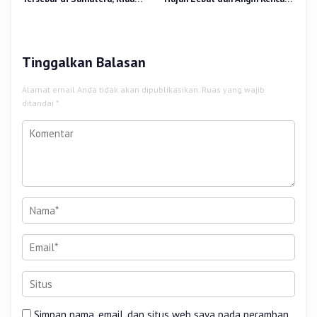
Sumbang 14 Titik
di Beberapa Wilayah
Tinggalkan Balasan
Alamat email Anda tidak akan dipublikasikan.
Ruas yang wajib
ditandai
*
Simpan nama, email, dan situs web saya pada peramban