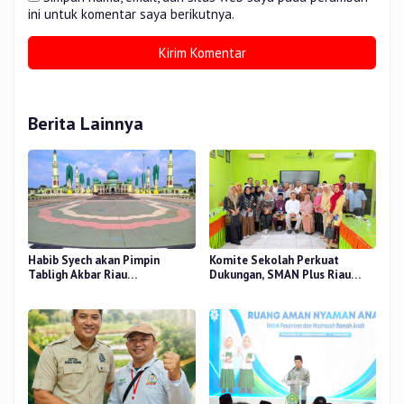
ini untuk komentar saya berikutnya.
Berita Lainnya
Habib Syech akan Pimpin
Komite Sekolah Perkuat
Tabligh Akbar Riau
Dukungan, SMAN Plus Riau
Bershalawat di Masjid Raya An-
Fokus Tingkatkan Mutu
Nur, Besok
Pendidikan